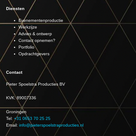
Diensten
Evenementenproductie
Werkzijze
Advies & ontwerp
Contact opnemen?
Portfolio
Opdrachtgevers
Contact
Pieter Spoelstra Producties BV
KVK: 89007336
Groningen
Tel:
+31 0653 70 25 25
Email:
info@pieterspoelstraproducties.nl