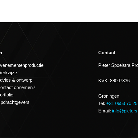
n
Contact
venementenproductie
Pieter Spoelstra Pr
erkzijze
dvies & ontwerp
KVK: 89007336
ontact opnemen?
ortfolio
Groningen
pdrachtgevers
Tel:
+31 0653 70 25
Email:
info@pieters