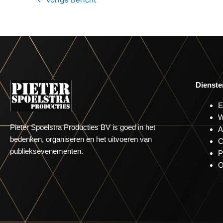
Dienste
E
W
Pieter Spoelstra Producties BV is goed in het
A
bedenken, organiseren en het uitvoeren van
C
publieksevenementen.
P
O