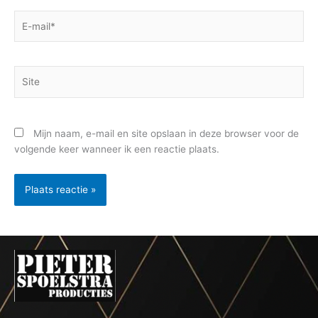
E-
mail*
Site
Mijn naam, e-mail en site opslaan in deze browser voor de
volgende keer wanneer ik een reactie plaats.