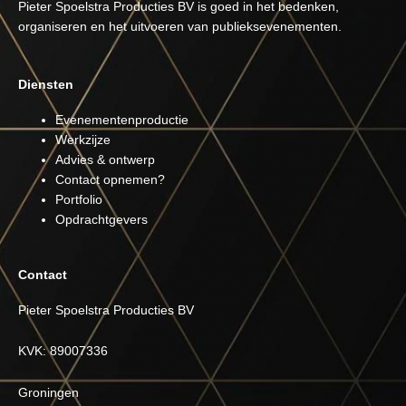
Pieter Spoelstra Producties BV is goed in het bedenken,
organiseren en het uitvoeren van publieksevenementen.
Diensten
Evenementenproductie
Werkzijze
Advies & ontwerp
Contact opnemen?
Portfolio
Opdrachtgevers
Contact
Pieter Spoelstra Producties BV
KVK: 89007336
Groningen