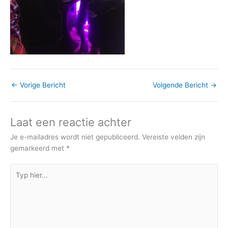
←
Vorige Bericht
Volgende Bericht
→
Laat een reactie achter
Je e-mailadres wordt niet gepubliceerd.
Vereiste velden zijn
gemarkeerd met
*
Typ
hier...