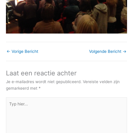
←
Vorige Bericht
Volgende Bericht
→
Laat een reactie achter
Je e-mailadres wordt niet gepubliceerd.
Vereiste velden zijn
gemarkeerd met
*
Typ
hier...