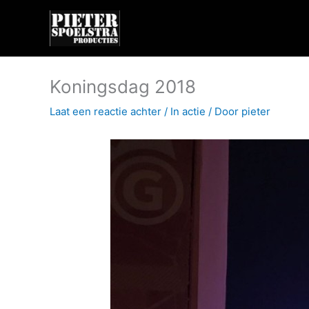
Ga
naar
de
inhoud
Koningsdag 2018
Laat een reactie achter
/
In actie
/ Door
pieter